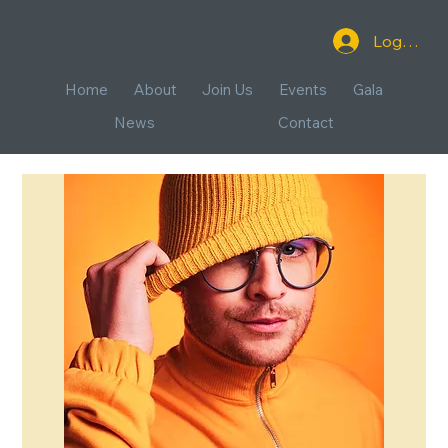
Log In
Home
About
Join Us
Events
Gala
News
Contact